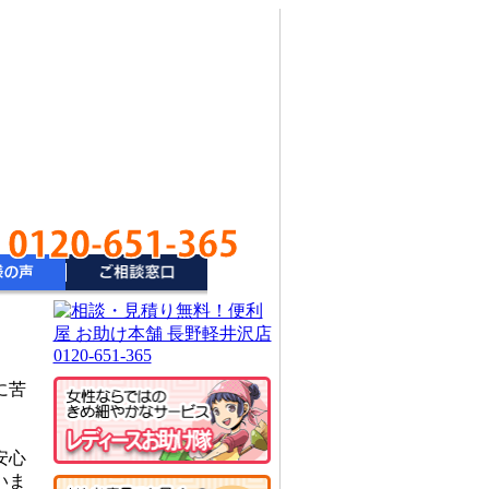
0120-651-365
に苦
安心
いま