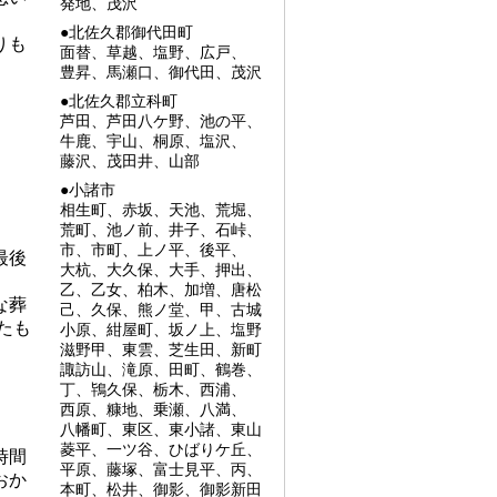
発地、茂沢
●北佐久郡御代田町
りも
面替、草越、塩野、広戸、
豊昇、馬瀬口、御代田、茂沢
●北佐久郡立科町
芦田、芦田八ケ野、池の平、
牛鹿、宇山、桐原、塩沢、
藤沢、茂田井、山部
●小諸市
相生町、赤坂、天池、荒堀、
荒町、池ノ前、井子、石峠、
市、市町、上ノ平、後平、
最後
大杭、大久保、大手、押出、
乙、乙女、柏木、加増、唐松
な葬
己、久保、熊ノ堂、甲、古城
たも
小原、紺屋町、坂ノ上、塩野
滋野甲、東雲、芝生田、新町
諏訪山、滝原、田町、鶴巻、
丁、鴇久保、栃木、西浦、
西原、糠地、乗瀬、八満、
八幡町、東区、東小諸、東山
菱平、一ツ谷、ひばりケ丘、
時間
平原、藤塚、富士見平、丙、
おか
本町、松井、御影、御影新田