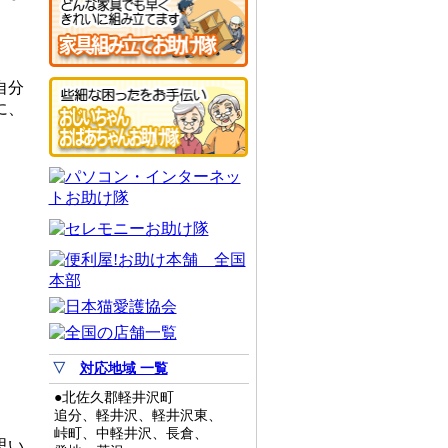
自分
に、
▽
対応地域 一覧
●北佐久郡軽井沢町
追分、軽井沢、軽井沢東、
峠町、中軽井沢、長倉、
思い