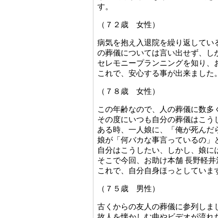
す。
（７２歳 女性）
病気を抱え入退院を繰り返してい
の葬儀については言い出せず、し
セレモニープランニングを知り、
これで、安心する事が出来ました
（７８歳 女性）
この年齢なので、人の葬儀に数多
その度にいつも自分の葬儀はこう
ある時、一人娘に、「俺が死んだ
娘が「何バカな事言っているの」
自分はこうしたい、しかし、娘に
そこで今回、お助け本舗 長野軽
これで、自分自身ほっとしていま
（７５歳 男性）
古くからの友人の葬儀に参列しま
故人を懐かしむ曲やビデオが流れ