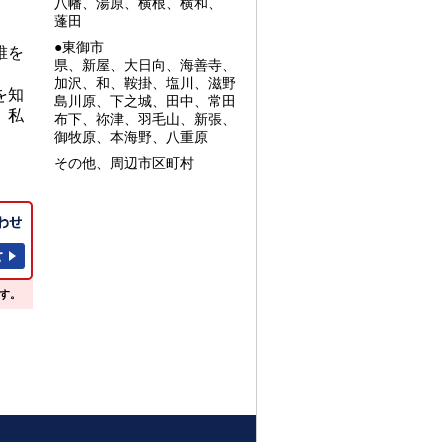
八幡、湯原、横根、横和、
蓬田
●東御市
誰を
県、新屋、大日向、海善寺、
加沢、和、鞍掛、塩川、滋野
を知
島川原、下之城、田中、常田
、私
布下、祢津、羽毛山、新張、
御牧原、本海野、八重原
その他、周辺市区町村
す。