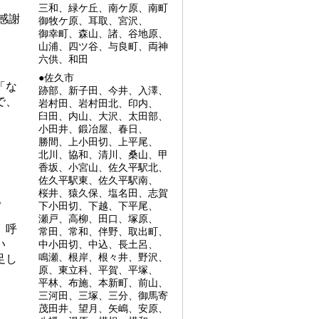
三和、緑ケ丘、南ケ原、南町
感謝
御牧ケ原、耳取、宮沢、
御幸町、森山、諸、谷地原、
山浦、四ツ谷、与良町、両神
六供、和田
●佐久市
「な
跡部、新子田、今井、入澤、
で、
岩村田、岩村田北、印内、
臼田、内山、大沢、太田部、
小田井、鍛冶屋、春日、
勝間、上小田切、上平尾、
北川、協和、清川、桑山、甲
香坂、小宮山、佐久平駅北、
佐久平駅東、佐久平駅南、
桜井、猿久保、塩名田、志賀
。
下小田切、下越、下平尾、
瀬戸、高柳、田口、塚原、
、呼
常田、常和、伴野、取出町、
い
中小田切、中込、長土呂、
鳴瀬、根岸、根々井、野沢、
足し
原、東立科、平賀、平塚、
平林、布施、本新町、前山、
三河田、三塚、三分、御馬寄
茂田井、望月、矢嶋、安原、