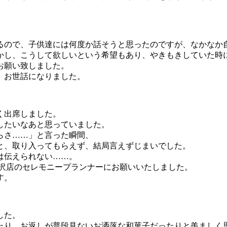
るので、子供達には何度か話そうと思ったのですが、なかなか
かし、こうして欲しいという希望もあり、やきもきしていた時
お願い致しました。
。お世話になりました。
く出席しました。
したいなあと思っていました。
らさ……」と言った瞬間、
と、取り入ってもらえず、結局言えずじまいでした。
は伝えられない……。
井沢店のセレモニープランナーにお願いいたしました。
す。
した。
たり、お返しが普段見ないお洒落な和菓子だったりと羨ましく